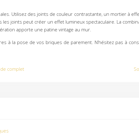
nales. Utilisez des joints de couleur contrastante, un mortier à e
ans les joints peut créer un effet lumineux spectaculaire. La combi
pération apporte une patine vintage au mur.
ires à la pose de vos briques de parement. N’hésitez pas à con
uide complet
So
iques