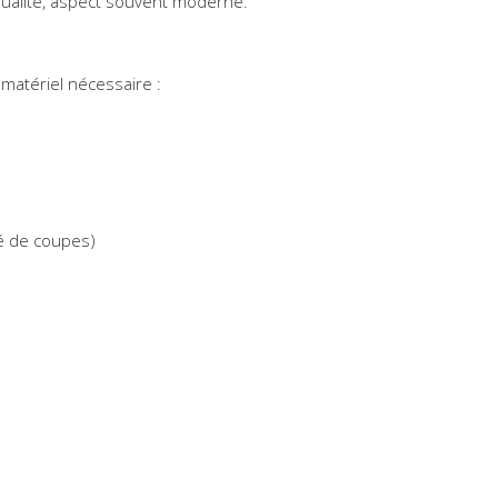
ualité, aspect souvent moderne.
matériel nécessaire :
té de coupes)