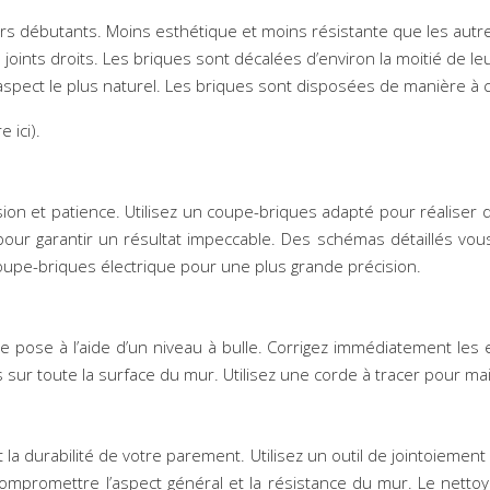
eurs débutants. Moins esthétique et moins résistante que les aut
 joints droits. Les briques sont décalées d’environ la moitié de l
’aspect le plus naturel. Les briques sont disposées de manière à ce
 ici).
ion et patience. Utilisez un coupe-briques adapté pour réaliser 
ur garantir un résultat impeccable. Des schémas détaillés vous g
oupe-briques électrique pour une plus grande précision.
otre pose à l’aide d’un niveau à bulle. Corrigez immédiatement le
 sur toute la surface du mur. Utilisez une corde à tracer pour ma
t la durabilité de votre parement. Utilisez un outil de jointoieme
compromettre l’aspect général et la résistance du mur. Le nettoy