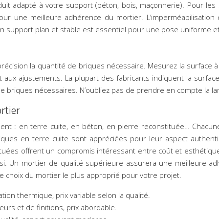
nduit adapté à votre support (béton, bois, maçonnerie). Pour l
our une meilleure adhérence du mortier. L’imperméabilisation es
Un support plan et stable est essentiel pour une pose uniforme et
précision la quantité de briques nécessaire. Mesurez la surface à
aux ajustements. La plupart des fabricants indiquent la surface 
de briques nécessaires. N’oubliez pas de prendre en compte la lar
rtier
nt : en terre cuite, en béton, en pierre reconstituée… Chacu
briques en terre cuite sont appréciées pour leur aspect authen
tituées offrent un compromis intéressant entre coût et esthétiqu
si. Un mortier de qualité supérieure assurera une meilleure a
 choix du mortier le plus approprié pour votre projet.
tion thermique, prix variable selon la qualité.
urs et de finitions, prix abordable.