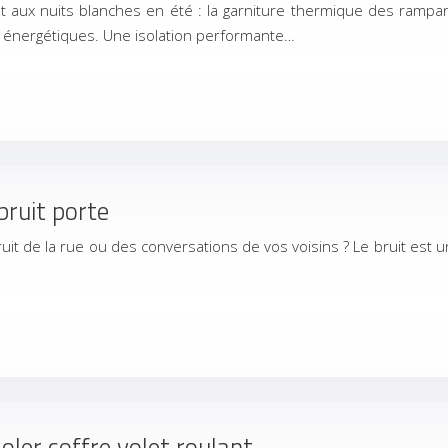
t aux nuits blanches en été : la garniture thermique des rampan
s énergétiques. Une isolation performante…
bruit porte
uit de la rue ou des conversations de vos voisins ? Le bruit est
oler coffre volet roulant